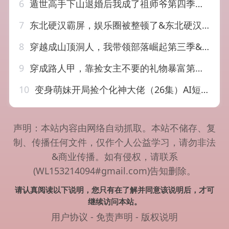
6
遁世高手下山退婚后我成了祖师爷第四季（93集）AI短剧
7
东北硬汉霸屏，娱乐圈被整顿了&东北硬汉霸屏娱乐圈被整顿了（30集）AI短剧
8
穿越成山顶洞人，我带领部落崛起第三季&穿越成山顶洞人我带领部落崛起第三季（36集）AI短剧
9
穿成路人甲，靠捡女主不要的礼物暴富第二季&穿成路人甲靠捡女主不要的礼物暴富第二季（30集）AI短剧
10
变身萌妹开局捡个化神大佬（26集）AI短剧
声明：本站内容由网络自动抓取。本站不储存、复
制、传播任何文件，仅作个人公益学习，请勿非法
&商业传播。如有侵权，请联系
(WL153214094#gmail.com)告知删除。
请认真阅读以下说明，您只有在了解并同意该说明后，才可
继续访问本站。
用户协议
-
免责声明
-
版权说明