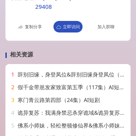
29408
复制分享
立即访问
加入群聊
相关资源
1
辞别旧缘，身登凤位&辞别旧缘身登凤位（70集）AI短剧
2
假千金带崽发家致富第五季（117集）AI短剧
3
寒门青云路第四部（24集）AI短剧
4
诡异复苏：我满身禁忌杀穿诡域&诡异复苏我满身禁忌杀穿诡域（48集）AI短剧
5
佛系小师妹，轻松整顿修仙界&佛系小师妹轻松整顿修仙界（46集）AI短剧