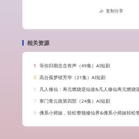
复制分享
相关资源
1
等你归期念念有声（49集）AI短剧
3
高台孤梦错芳华（21集）AI短剧
5
凡人修仙：寿元燃烧逆仙途&凡人修仙寿元燃烧逆仙途（97集）
7
寒门青云路第四部（24集）AI短剧
9
佛系小师妹，轻松整顿修仙界&佛系小师妹轻松整顿修仙界（46集）