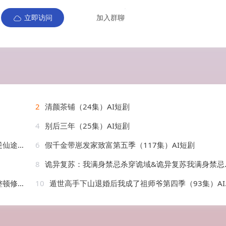
立即访问
加入群聊
2
清颜茶铺（24集）AI短剧
4
别后三年（25集）AI短剧
AI短剧
6
假千金带崽发家致富第五季（117集）AI短剧
8
诡异复苏：我满身禁忌杀穿诡域&诡异复苏我满身禁忌杀穿诡域（48集）AI短剧
AI短剧
10
遁世高手下山退婚后我成了祖师爷第四季（93集）AI短剧