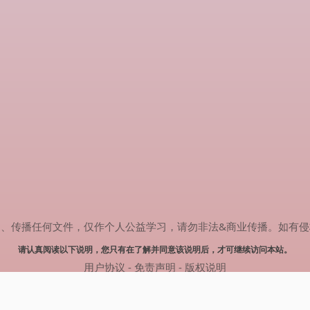
任何文件，仅作个人公益学习，请勿非法&商业传播。如有侵权，请联系(
请认真阅读以下说明，您只有在了解并同意该说明后，才可继续访问本站。
用户协议
-
免责声明
-
版权说明
© 2024 热剧搜索 Powered by rejusou.com
网站地图