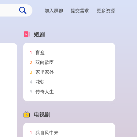
加入群聊
提交需求
更多资源
短剧
1
盲盒
2
双向欲臣
3
家里家外
4
花朝
5
传奇人生
电视剧
1
兵自风中来