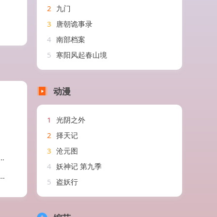
2
九门
3
唐朝诡事录
4
南部档案
5
寒阳风起春山境
动漫
1
光阴之外
2
择天记
3
沧元图
4
妖神记 第九季
5
盗妖行