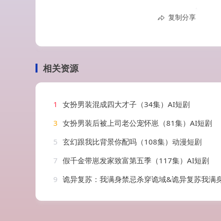
复制分享
相关资源
1
女扮男装混成四大才子（34集）AI短剧
3
女扮男装后被上司老公宠怀崽（81集）AI短剧
5
玄幻跟我比背景你配吗（108集）动漫短剧
7
假千金带崽发家致富第五季（117集）AI短剧
9
诡异复苏：我满身禁忌杀穿诡域&诡异复苏我满身禁忌杀穿诡域（48集）