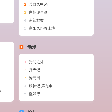
2
兵自风中来
3
唐朝诡事录
4
南部档案
5
寒阳风起春山境
动漫
1
光阴之外
2
择天记
3
沧元图
4
妖神记 第九季
剧
5
盗妖行