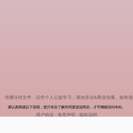
任何文件，仅作个人公益学习，请勿非法&商业传播。如有侵权，请联系(
请认真阅读以下说明，您只有在了解并同意该说明后，才可继续访问本站。
用户协议
-
免责声明
-
版权说明
© 2024 热剧搜索 Powered by rejusou.com
网站地图