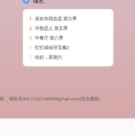
综艺
1
喜欢你我也是 第六季
2
半熟恋人 第五季
3
中餐厅 第八季
4
忙忙碌碌寻宝藏2
5
你好，星期六
WL153214094#gmail.com)告知删除。