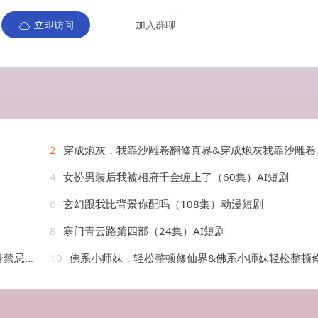
立即访问
加入群聊
2
穿成炮灰，我靠沙雕卷翻修真界&穿成炮灰我靠沙雕卷翻修真界（138集）AI短剧
4
女扮男装后我被相府千金缠上了（60集）AI短剧
6
玄幻跟我比背景你配吗（108集）动漫短剧
8
寒门青云路第四部（24集）AI短剧
AI短剧
10
佛系小师妹，轻松整顿修仙界&佛系小师妹轻松整顿修仙界（46集）AI短