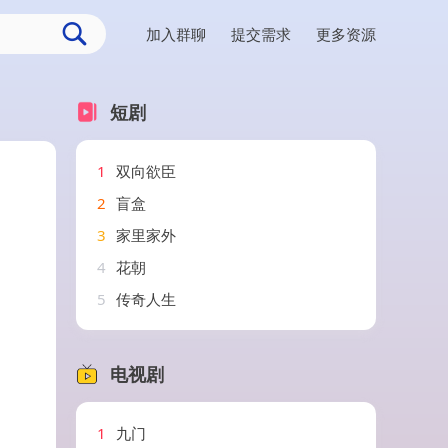
加入群聊
提交需求
更多资源
短剧
1
双向欲臣
2
盲盒
3
家里家外
4
花朝
5
传奇人生
电视剧
1
九门