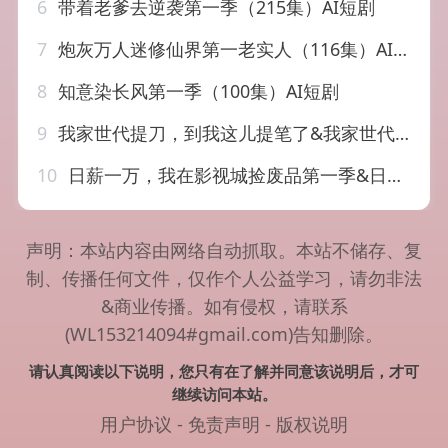
6
带着老爹去逆袭第一季（215集）AI短剧
7
炮灰万人迷修仙界第一老实人（116集）AI短剧
8
知意染长风第一季（100集）AI短剧
9
我家世代提刀，到我这儿提笔了&我家世代提刀到我这儿提笔了(第一季)（90集）AI短剧
10
日薪一万，我在影视城捡废品第一季&日薪一万我在影视城捡废品第一季（70集）AI短剧
声明：本站内容由网络自动抓取。本站不储存、复
制、传播任何文件，仅作个人公益学习，请勿非法
&商业传播。如有侵权，请联系
(WL153214094#gmail.com)告知删除。
请认真阅读以下说明，您只有在了解并同意该说明后，才可
继续访问本站。
用户协议
-
免责声明
-
版权说明