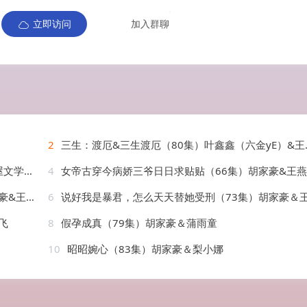
立即访问
加入群聊
2
三生：渡厄&三生渡厄（80集）叶鑫鑫（六金yE）&王凯沐&胡家豪&卢奂瑜
080P）
4
女帝古穿今病娇三爷日日求贴贴（66集）胡家豪&王
王燕飞
6
说好我是暴君，怎么天天替她受刑（73集）胡家豪＆王燕
飞
8
假孕成真（79集）胡家豪＆蒲雨童
10
昭昭婉心（83集）胡家豪＆梨小娜