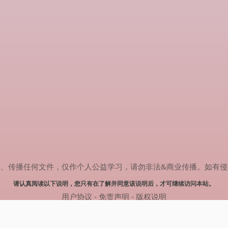
任何文件，仅作个人公益学习，请勿非法&商业传播。如有侵权，请联系(
请认真阅读以下说明，您只有在了解并同意该说明后，才可继续访问本站。
用户协议
-
免责声明
-
版权说明
© 2024 热剧搜索 Powered by rejusou.com
网站地图