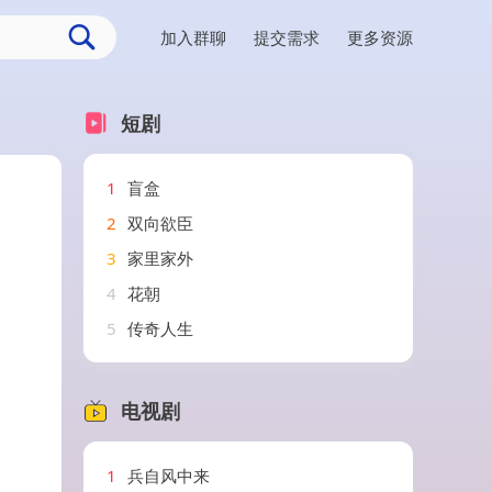
加入群聊
提交需求
更多资源
短剧
1
盲盒
2
双向欲臣
3
家里家外
4
花朝
5
传奇人生
电视剧
1
兵自风中来