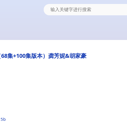
68集+100集版本）龚芳妮&胡家豪
15b