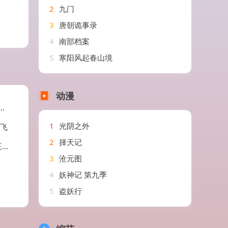
2
九门
3
唐朝诡事录
4
南部档案
5
寒阳风起春山境
动漫
1
光阴之外
燕飞
2
择天记
飞
3
沧元图
4
妖神记 第九季
5
盗妖行