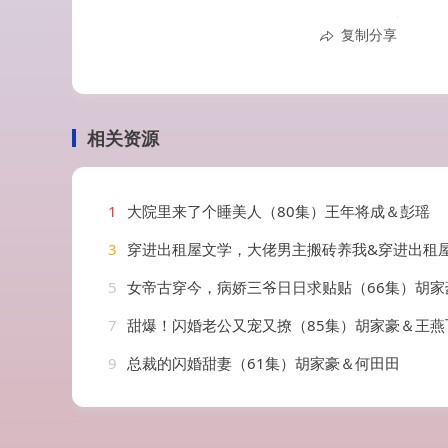
复制分享
相关资源
1
大院里来了个睡美人（80集）王年将成＆彭瑶
3
穿进出租屋文学，大佬男主搬砖养我&穿进出租屋文学大佬男主搬砖养我（70集）胡家豪&吴易霏（1
5
女帝古穿今，病娇三爷日日求贴贴（66集）胡家豪&
7
甜爆！闪婚老公又宠又撩（85集）胡家豪＆王燕
9
总裁的闪婚甜妻（61集）胡家豪＆何田田