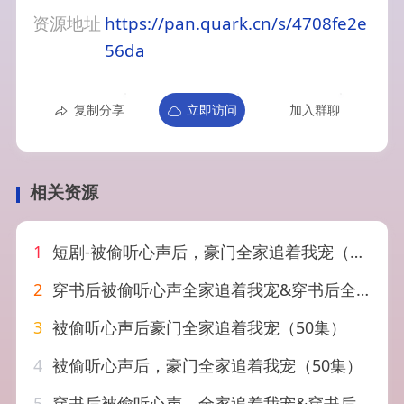
资源地址
https://pan.quark.cn/s/4708fe2e
56da
复制分享
立即访问
加入群聊
相关资源
1
短剧-被偷听心声后，豪门全家追着我宠（50集）
2
穿书后被偷听心声全家追着我宠&穿书后全家偷听我心声（61集）温宇＆赵财子
3
被偷听心声后豪门全家追着我宠（50集）
4
被偷听心声后，豪门全家追着我宠（50集）
5
穿书后被偷听心声，全家追着我宠&穿书后全家偷听我心声（61集）温宇