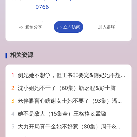
9766
复制分享
立即访问
加入群聊
相关资源
1
侧妃她不想争，但王爷非要宠&侧妃她不想争但王爷非要宠（87集）AI短剧
2
沈小姐她不干了（60集）靳茗程&彭士腾
3
老伴眼盲心瞎谢女士她不要了（93集）潘依祎
4
她不是敌人（15集全）王格格＆孟璐
5
大力开局真千金她不好惹（80集）周千&卢美汕