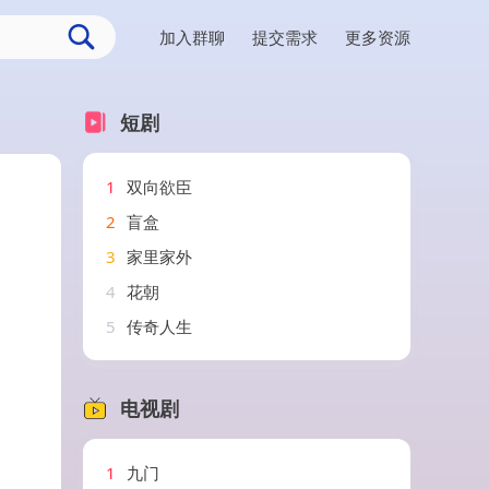
加入群聊
提交需求
更多资源
短剧
1
双向欲臣
2
盲盒
3
家里家外
4
花朝
5
传奇人生
电视剧
1
九门