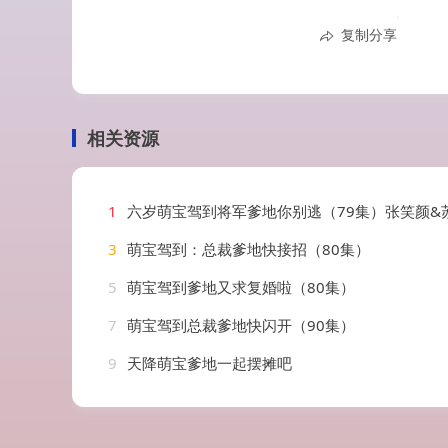
复制分享
相关资源
1
六岁萌宝驾到将军爹地你别逃（79集）张笑颜&
3
萌宝驾到：总裁爹地快接招（80集）
5
萌宝驾到爹地又求复婚啦（80集）
7
萌宝驾到总裁爹地快闪开（90集）
9
天降萌宝爹地一起摆摊吧