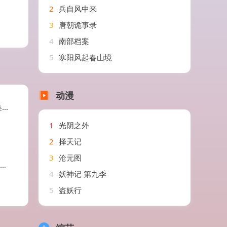
2
兵自风中来
3
唐朝诡事录
4
南部档案
5
寒阳风起春山境
动漫
朴
1
光阴之外
2
择天记
3
沧元图
4
妖神记 第九季
5
盗妖行