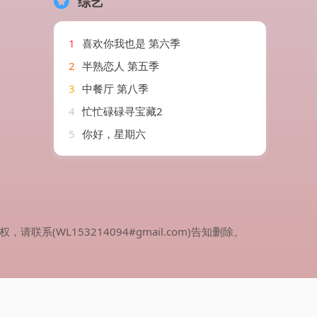
综艺
1
喜欢你我也是 第六季
2
半熟恋人 第五季
3
中餐厅 第八季
4
忙忙碌碌寻宝藏2
5
你好，星期六
WL153214094#gmail.com)告知删除。