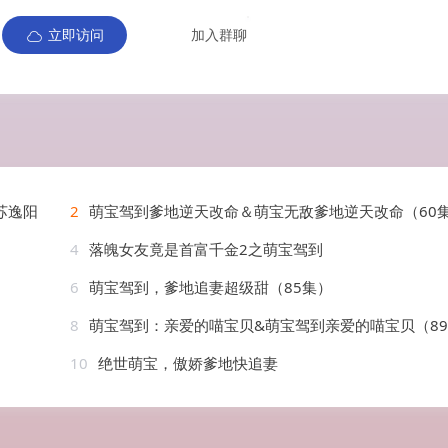
立即访问
加入群聊
苏逸阳
2
萌宝驾到爹地逆天改命＆萌宝无敌爹地逆天改命（60集）王艺
4
落魄女友竟是首富千金2之萌宝驾到
6
萌宝驾到，爹地追妻超级甜（85集）
8
萌宝驾到：亲爱的喵宝贝&萌宝驾到亲爱的喵宝贝（89集）AI短剧
10
绝世萌宝，傲娇爹地快追妻