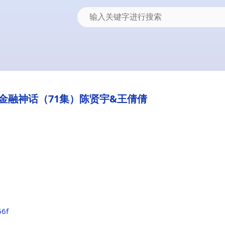
金融神话（71集）陈贤宇&王倩倩
66f