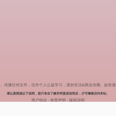
任何文件，仅作个人公益学习，请勿非法&商业传播。如有侵权，请联系(
请认真阅读以下说明，您只有在了解并同意该说明后，才可继续访问本站。
用户协议
-
免责声明
-
版权说明
© 2024 热剧搜索 Powered by rejusou.com
网站地图