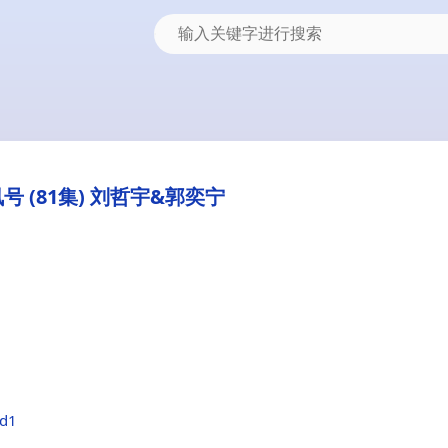
 (81集) 刘哲宇&郭奕宁
5d1