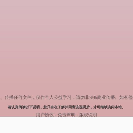
任何文件，仅作个人公益学习，请勿非法&商业传播。如有侵权，请联系(
请认真阅读以下说明，您只有在了解并同意该说明后，才可继续访问本站。
用户协议
-
免责声明
-
版权说明
© 2024 热剧搜索 Powered by rejusou.com
网站地图