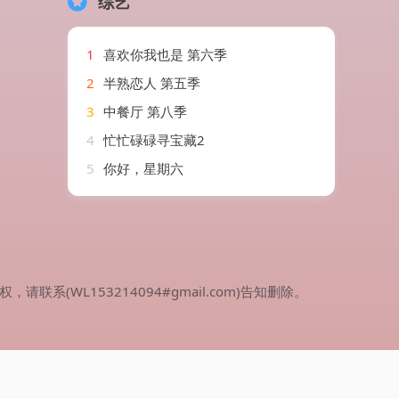
综艺
1
喜欢你我也是 第六季
2
半熟恋人 第五季
3
中餐厅 第八季
4
忙忙碌碌寻宝藏2
5
你好，星期六
WL153214094#gmail.com)告知删除。