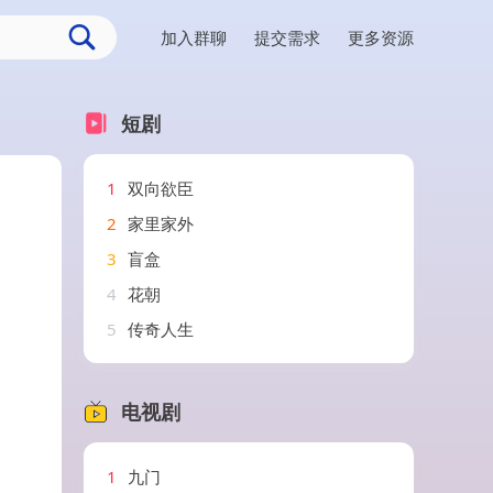
加入群聊
提交需求
更多资源
短剧
1
双向欲臣
2
家里家外
3
盲盒
4
花朝
5
传奇人生
电视剧
1
九门