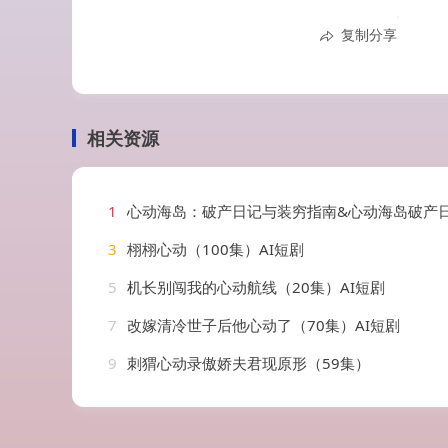
复制分享
相关资源
1
心动海岛：破产日记与装穷指南&心动海岛破产日记与装穷指南（54集）
3
栩栩心动（100集）AI短剧
5
机长别闯我的心动航线（20集）AI短剧
7
改嫁清冷世子后他心动了（70集）AI短剧
9
刺猬心动录傲娇夫君现原形（59集）