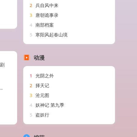
2
兵自风中来
3
唐朝诡事录
4
南部档案
5
寒阳风起春山境
动漫
短剧
1
光阴之外
2
择天记
3
沧元图
4
妖神记 第九季
5
盗妖行