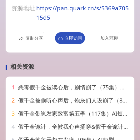
资源地址
https://pan.quark.cn/s/5369a705
15d5
复制分享
立即访问
加入群聊
相关资源
1
恶毒假千金被读心后，剧情崩了（75集）汪雨升＆张乙萌
2
假千金被偷听心声后，炮灰们人设崩了（80集）黄则灵＆杨晨＆九久
3
假千金带崽发家致富第五季（117集）AI短剧
4
假千金诡计，全被我心声捅穿&假千金诡计全被我心声捅穿（52集）AI短剧
5
假千金她每天都在发疯（95集）AI短剧