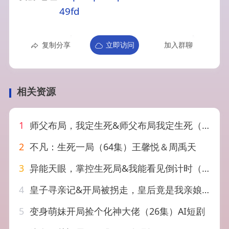
49fd
复制分享
立即访问
加入群聊
相关资源
1
师父布局，我定生死&师父布局我定生死（81集）徐彬兵&孔悦城&孙浩峰&包美美
2
不凡：生死一局（64集）王馨悦＆周禹天
3
异能天眼，掌控生死局&我能看见倒计时（80集）李净宁&贾元琪
4
皇子寻亲记&开局被拐走，皇后竟是我亲娘&陛下，皇后又带崽搬敌人宝库去了（66集）
5
变身萌妹开局捡个化神大佬（26集）AI短剧