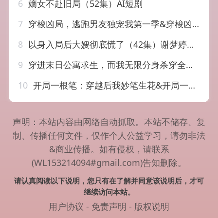
6
嫡女不赴旧局（52集）AI短剧
7
穿梭凶局，逃跑男友独宠我第一季&穿梭凶局逃跑男友独宠我第一季（69集）AI短剧
8
以身入局后大嫂彻底慌了（42集）谢梦婷&于宙童
9
穿进末日公寓求生，而我无限分身杀穿全局&穿进末日公寓求生而我无限分身杀穿全局（60集）AI短剧
10
开局一根笔：穿越后我妙笔生花&开局一根笔穿越后我妙笔生花（98集）陆恩馨&天养
声明：本站内容由网络自动抓取。本站不储存、复
制、传播任何文件，仅作个人公益学习，请勿非法
&商业传播。如有侵权，请联系
(WL153214094#gmail.com)告知删除。
请认真阅读以下说明，您只有在了解并同意该说明后，才可
继续访问本站。
用户协议
-
免责声明
-
版权说明