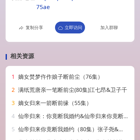
75ae
复制分享
立即访问
加入群聊
相关资源
1
嫡女焚梦仵作娘子断前尘（76集）
2
满纸荒唐亲一笔断前尘(80集)江七昂&卫子千
3
嫡女归来一箭断前缘（55集）
4
仙帝归来：你竟断我婚约&仙帝归来你竟断我婚约（80集）张子尧&王若妍
5
仙帝归来你竟断我婚约（80集）张子尧&王若妍