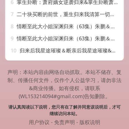
6
掌生卦断：萧府嫡女逆袭归来&掌生卦断萧府嫡女逆袭归来（49集）AI短剧
7
二十块买断的前世，重生归来我清算一切（80集）袁珍妮＆金宸宇
8
情断至此大小姐深渊归来（63集）朱鹏＆唐齐遥
9
情断至此大小姐深渊归来（63集）朱鹏＆唐齐遥
10
归来后我星途璀璨＆断亲后我星途璀璨&梦想绽放星途闪耀（72集）林昱希＆彭瑶
声明：本站内容由网络自动抓取。本站不储存、复
制、传播任何文件，仅作个人公益学习，请勿非法
&商业传播。如有侵权，请联系
(WL153214094#gmail.com)告知删除。
请认真阅读以下说明，您只有在了解并同意该说明后，才可
继续访问本站。
用户协议
-
免责声明
-
版权说明