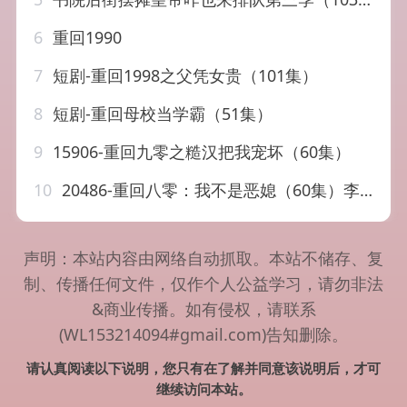
6
重回1990
7
短剧-重回1998之父凭女贵（101集）
8
短剧-重回母校当学霸（51集）
9
15906-重回九零之糙汉把我宠坏（60集）
10
20486-重回八零：我不是恶媳（60集）李季＆田雨晴
声明：本站内容由网络自动抓取。本站不储存、复
制、传播任何文件，仅作个人公益学习，请勿非法
&商业传播。如有侵权，请联系
(WL153214094#gmail.com)告知删除。
请认真阅读以下说明，您只有在了解并同意该说明后，才可
继续访问本站。