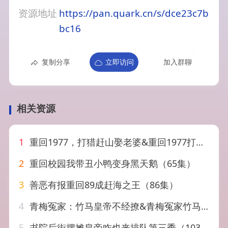
资源地址
https://pan.quark.cn/s/dce23c7b
bc16
复制分享
立即访问
加入群聊
相关资源
1
重回1977，打猎赶山娶老婆&重回1977打猎赶山娶老婆（79集）王必可&王姝慧
2
重回校园我带丑小鸭变身黑天鹅（65集）
3
善恶有报重回89成赶海之王（86集）
4
青梅冤家：竹马皇帝不经撩&青梅冤家竹马皇帝不经撩（63集）AI短剧
5
书院后街摆摊皇帝咋也来排队第三季（103集）