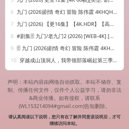
6
九门 (2026)剧情 奇幻 冒险 陈伟霆 4KHQHDR60FPS 更新13集
7
九门 (2026) 【更16集】【4K.HDR】【高码率】【内嵌简中】【陈伟霆/陈瑶】【剧情/奇幻】
8
#剧集🗄 九门/老九门2 (2026) [WEB-4K] [国语中字] [更至16集]·📜介绍：长沙风云再起之时，张启山(陈伟霆 饰)与吴老狗(曾舜晞 饰)强强联手，携手霍仙姑(陈瑶 饰)与九门诸人共赴冒险奇局。一桩401部队的神秘失踪事件，牵出百年尘封的惊天秘辛。生死抉择、兄弟之情、门派担当与家国大义相互交织。九门众人用热血和牺牲，守护家园，共渡难关。·💾夸克网盘| 💾百度网盘| 💿迅雷网盘·📁 大小：N/A🏷 标签：#剧情 #动作 #奇幻 #冒险 #九门 #老九门2⬇️【评论区可搜索】 | 🔍网盘专搜
9
🗄 九门 (2026)剧情 奇幻 冒险 陈伟霆 4KHQHDR60FPS 更新16集
10
穿越成山顶洞人，我带领部落崛起第三季&穿越成山顶洞人我带领部落崛起第三季（36集）AI短剧
声明：本站内容由网络自动抓取。本站不储存、复
制、传播任何文件，仅作个人公益学习，请勿非法
&商业传播。如有侵权，请联系
(WL153214094#gmail.com)告知删除。
请认真阅读以下说明，您只有在了解并同意该说明后，才可
继续访问本站。