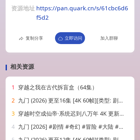
资源地址
https://pan.quark.cn/s/61cbc6d6
f5d2
复制分享
立即访问
加入群聊
相关资源
1
穿越之我在古代拆盲盒（64集）
2
九门 (2026) 更至16集 [4K 60帧][类型: 剧情/奇幻/冒险][主演: 陈伟霆/陈瑶/曾舜晞/王茂蕾]
3
穿越时空成仙帝·系统迟到八万年 4K 更新至32集
4
九门 [2026] #剧情 #奇幻 #冒险 #大陆 #九门
5
九门 (2026) 更至12集 [4K 60帧][类型: 剧情/奇幻/冒险][主演: 陈伟霆/陈瑶/曾舜晞/王茂蕾]