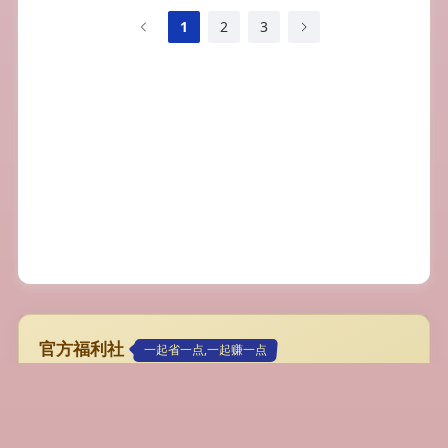
1
2
3
官方福利社
一起省一点,一起赚一点
专属超值大流量卡
19元192G，首月免月租/可代理