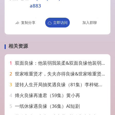
a883
复制分享
立即访问
加入群聊
相关资源
1
双面良缘：他装弱我装柔&双面良缘他装弱我装柔（65集）AI短剧
2
世家唯重贤才，失夫亦得良缘&世家唯重贤才失夫亦得良缘（34集）AI短剧
3
逆转人生开局抽奖遇良缘（81集）李梓铭&冯青青
4
烽火良缘再逢君（59集）黄小再
5
一纸休缘遇良缘（36集）AI短剧