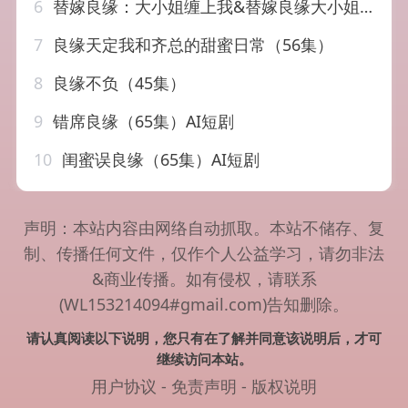
6
替嫁良缘：大小姐缠上我&替嫁良缘大小姐缠上我（76集）AI短剧
7
良缘天定我和齐总的甜蜜日常（56集）
8
良缘不负（45集）
9
错席良缘（65集）AI短剧
10
闺蜜误良缘（65集）AI短剧
声明：本站内容由网络自动抓取。本站不储存、复
制、传播任何文件，仅作个人公益学习，请勿非法
&商业传播。如有侵权，请联系
(WL153214094#gmail.com)告知删除。
请认真阅读以下说明，您只有在了解并同意该说明后，才可
继续访问本站。
用户协议
-
免责声明
-
版权说明