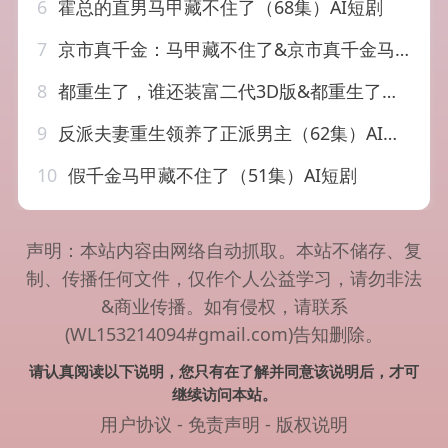
6
霍总的直男马甲藏不住了（68集）AI短剧
7
京市真千金：马甲藏不住了&京市真千金马甲藏不住了（66集）AI短剧
8
都重生了，谁还装富二代3D版&都重生了谁还装富二代3D版（99集）AI短剧
9
反派夫妻重生领养了正派男主（62集）AI短剧
10
假千金马甲藏不住了（51集）AI短剧
声明：本站内容由网络自动抓取。本站不储存、复
制、传播任何文件，仅作个人公益学习，请勿非法
&商业传播。如有侵权，请联系
(WL153214094#gmail.com)告知删除。
请认真阅读以下说明，您只有在了解并同意该说明后，才可
继续访问本站。
用户协议
-
免责声明
-
版权说明