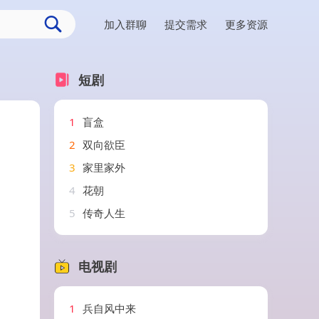
加入群聊
提交需求
更多资源
短剧
1
盲盒
2
双向欲臣
3
家里家外
4
花朝
5
传奇人生
电视剧
1
兵自风中来