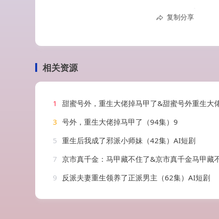
复制分享
相关资源
1
甜蜜号外，重生大佬掉马甲了&甜蜜号外重生大佬掉马甲了（124集）
3
号外，重生大佬掉马甲了（94集）9
5
重生后我成了邪派小师妹（42集）AI短剧
7
京市真千金：马甲藏不住了&京市真千金马甲藏不住了（66集）
9
反派夫妻重生领养了正派男主（62集）AI短剧