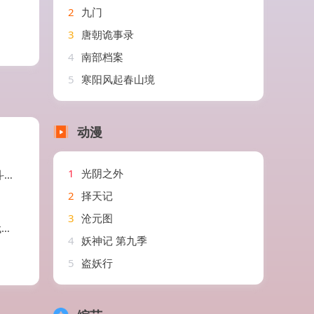
2
九门
3
唐朝诡事录
4
南部档案
5
寒阳风起春山境
动漫
1
光阴之外
剧
2
择天记
3
沧元图
剧
4
妖神记 第九季
5
盗妖行