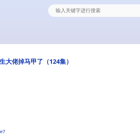
生大佬掉马甲了（124集）
4e7