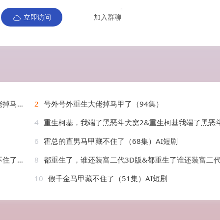
立即访问
加入群聊
AI短剧
2
号外号外重生大佬掉马甲了（94集）
4
重生柯基，我端了黑恶斗犬窝2&重生柯基我端了黑恶斗犬窝2（60集）AI短
6
霍总的直男马甲藏不住了（68集）AI短剧
AI短剧
8
都重生了，谁还装富二代3D版&都重生了谁还装富二代3D版（99集）AI短
10
假千金马甲藏不住了（51集）AI短剧