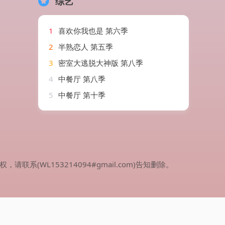
综艺
1
喜欢你我也是 第六季
2
半熟恋人 第五季
3
密室大逃脱大神版 第八季
4
中餐厅 第八季
5
中餐厅 第十季
WL153214094#gmail.com)告知删除。