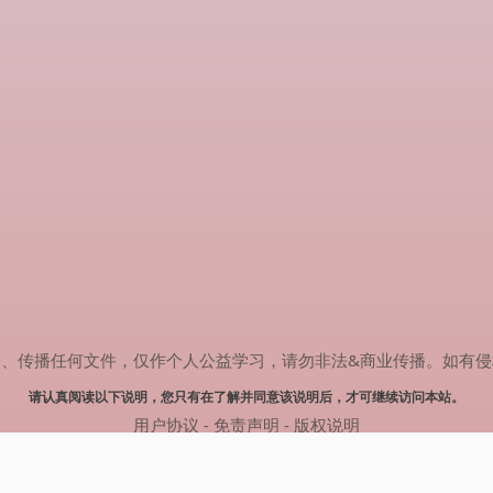
任何文件，仅作个人公益学习，请勿非法&商业传播。如有侵权，请联系(
请认真阅读以下说明，您只有在了解并同意该说明后，才可继续访问本站。
用户协议
-
免责声明
-
版权说明
© 2024 热剧搜索 Powered by rejusou.com
网站地图