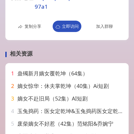
97a1
复制分享
立即访问
加入群聊
相关资源
1
蛊镯新月嫡女覆乾坤（64集）
2
嫡女惊华：休夫掌乾坤（40集）Ai短剧
3
嫡女不赴旧局（52集）AI短剧
4
玉兔捣药：医女定乾坤&玉兔捣药医女定乾坤（66集）AI短剧
5
废柴嫡女不好惹（42集）范铭阳&乔婉宁