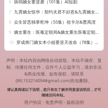
6
病弱嫡女要逆袭（101集）AI短剧
7
九霄嫡女惊华：契约夫君不好惹&九霄嫡女惊华契约夫君不好惹（105集）AI短剧
8
众生皆恶独掌乾坤（55集）祖卡尔&曹禹澄
9
嫡女重生：医毒定朝局&嫡女重生医毒定朝局（30集）AI短剧
10
穿成将门嫡女本小姐要逆天改命（78集）AI短剧
声明：本站内容由网络自动抓取。本站不储存、复
制、传播任何文件，仅作个人公益学习，请勿非法
&商业传播。如有侵权，请联系
(WL153214094#gmail.com)告知删除。
请认真阅读以下说明，您只有在了解并同意该说明后，才可
继续访问本站。
用户协议
-
免责声明
-
版权说明