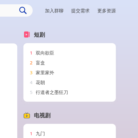
加入群聊
提交需求
更多资源
短剧
1
双向欲臣
2
盲盒
3
家里家外
4
花朝
5
行道者之墨狂刀
电视剧
1
九门