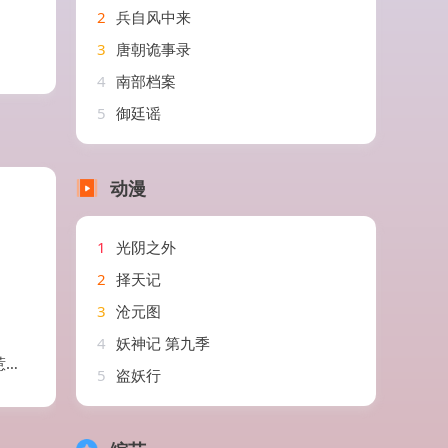
2
兵自风中来
3
唐朝诡事录
4
南部档案
5
御廷谣
动漫
1
光阴之外
2
择天记
3
沧元图
4
妖神记 第九季
剧
5
盗妖行