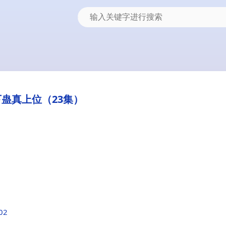
蛊真上位（23集）
602