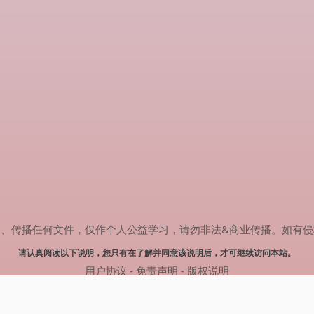
任何文件，仅作个人公益学习，请勿非法&商业传播。如有侵权，请联系(
请认真阅读以下说明，您只有在了解并同意该说明后，才可继续访问本站。
用户协议
-
免责声明
-
版权说明
© 2024 热剧搜索 Powered by rejusou.com
网站地图