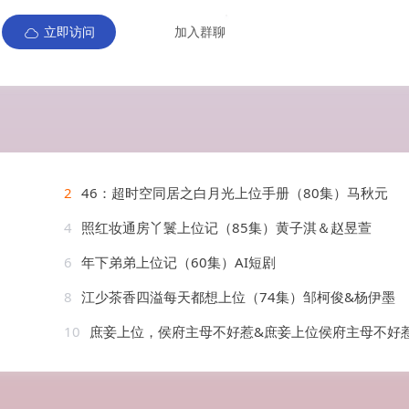
立即访问
加入群聊
2
46：超时空同居之白月光上位手册（80集）马秋元
4
照红妆通房丫鬟上位记（85集）黄子淇＆赵昱萱
6
年下弟弟上位记（60集）AI短剧
8
江少茶香四溢每天都想上位（74集）邹柯俊&杨伊墨
10
庶妾上位，侯府主母不好惹&庶妾上位侯府主母不好惹（48集）AI短