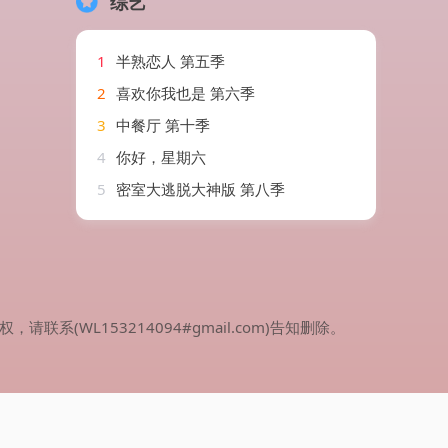
综艺
1
半熟恋人 第五季
2
喜欢你我也是 第六季
3
中餐厅 第十季
4
你好，星期六
5
密室大逃脱大神版 第八季
WL153214094#gmail.com)告知删除。