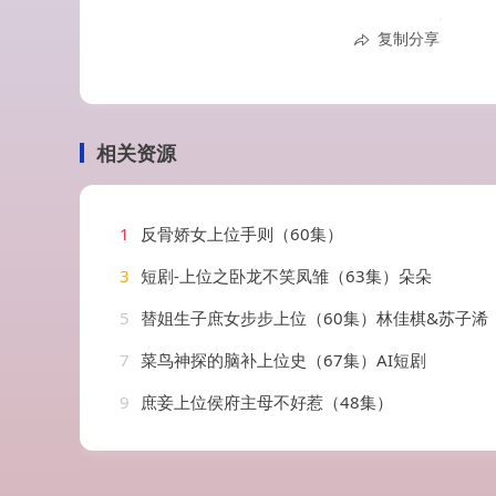
复制分享
相关资源
1
反骨娇女上位手则（60集）
3
短剧-上位之卧龙不笑凤雏（63集）朵朵
5
替姐生子庶女步步上位（60集）林佳棋&苏子浠
7
菜鸟神探的脑补上位史（67集）AI短剧
9
庶妾上位侯府主母不好惹（48集）