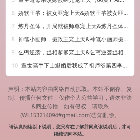
6
娇软王爷：被女匪宠上天&娇软王爷被女匪宠上天（28集）AI短剧
7
炼丹圣体，开局就被师尊宠上天&炼丹圣体开局就被师尊宠上天（60集）AI短剧
8
神笔小画师，摄政王宠上天&神笔小画师摄政王宠上天（46集）AI短剧
9
乞丐逆袭，丞相爹爹宠上天&乞丐逆袭丞相爹爹宠上天（80集）AI短剧
10
遁世高手下山退婚后我成了祖师爷第四季（93集）AI短剧
声明：本站内容由网络自动抓取。本站不储存、复
制、传播任何文件，仅作个人公益学习，请勿非法
&商业传播。如有侵权，请联系
(WL153214094#gmail.com)告知删除。
请认真阅读以下说明，您只有在了解并同意该说明后，才可
继续访问本站。