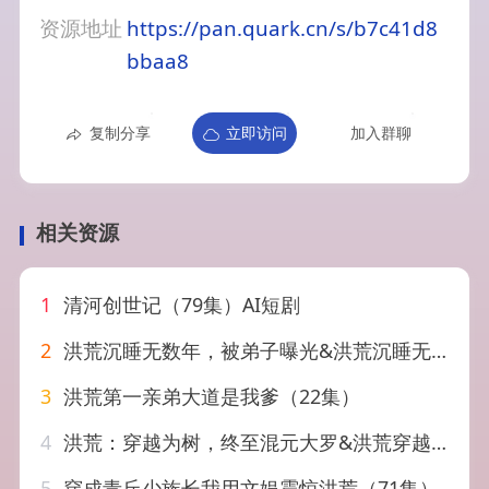
资源地址
https://pan.quark.cn/s/b7c41d8
bbaa8
复制分享
立即访问
加入群聊
相关资源
1
清河创世记（79集）AI短剧
2
洪荒沉睡无数年，被弟子曝光&洪荒沉睡无数年被弟子曝光（71集）AI短剧
3
洪荒第一亲弟大道是我爹（22集）
4
洪荒：穿越为树，终至混元大罗&洪荒穿越为树终至混元大罗（68集）漫剧
5
穿成青丘少族长我用文娱震惊洪荒（71集）