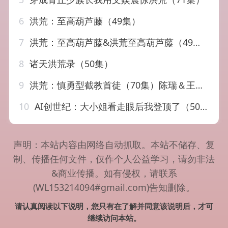
6
洪荒：至高葫芦藤（49集）
7
洪荒：至高葫芦藤&洪荒至高葫芦藤（49集）漫剧
8
诸天洪荒录（50集）
9
洪荒：慎勇型截教首徒（70集）陈瑞＆王之一
10
AI创世纪：大小姐看走眼后我登顶了（50集）陈星磊＆邓语迎
声明：本站内容由网络自动抓取。本站不储存、复
制、传播任何文件，仅作个人公益学习，请勿非法
&商业传播。如有侵权，请联系
(WL153214094#gmail.com)告知删除。
请认真阅读以下说明，您只有在了解并同意该说明后，才可
继续访问本站。