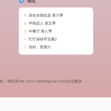
综艺
1
喜欢你我也是 第六季
2
半熟恋人 第五季
3
中餐厅 第八季
4
忙忙碌碌寻宝藏2
5
你好，星期六
WL153214094#gmail.com)告知删除。