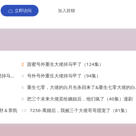
立即访问
加入群聊
2
甜蜜号外重生大佬掉马甲了（124集）
AI短剧
4
号外号外重生大佬掉马甲了（94集）
6
重生七零，大佬的白月光杀回来了&重生七零大佬的白月光杀回来了（106集）漫剧
8
把三个未来大佬卖给嫡姐后，他们疯了（40集）漫剧
舒＆章凯
10
7256-离婚后，我被三个大佬哥哥团宠了（81集）