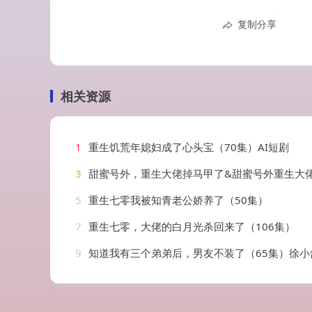
复制分享
相关资源
1
重生饥荒年媳妇成了心头宝（70集）AI短剧
3
甜蜜号外，重生大佬掉马甲了&甜蜜号外重生大佬掉马甲了（124集）
5
重生七零我被知青老公娇养了（50集）
7
重生七零，大佬的白月光杀回来了（106集）
9
知道我有三个弟弟后，男友不装了（65集）徐小