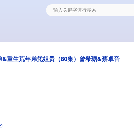
&重生荒年弟凭姐贵（80集）曾希瑭&蔡卓音
c9