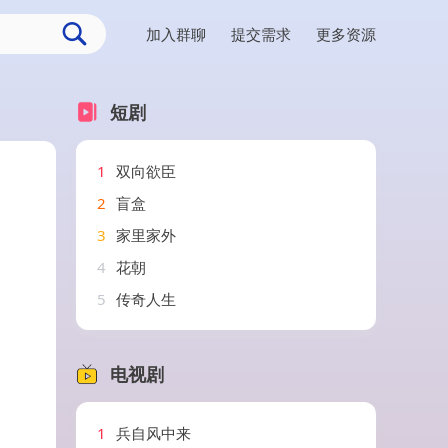
加入群聊
提交需求
更多资源
短剧
1
双向欲臣
2
盲盒
3
家里家外
4
花朝
5
传奇人生
电视剧
1
兵自风中来