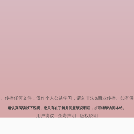
任何文件，仅作个人公益学习，请勿非法&商业传播。如有侵权，请联系(
请认真阅读以下说明，您只有在了解并同意该说明后，才可继续访问本站。
用户协议
-
免责声明
-
版权说明
© 2024 热剧搜索 Powered by rejusou.com
网站地图