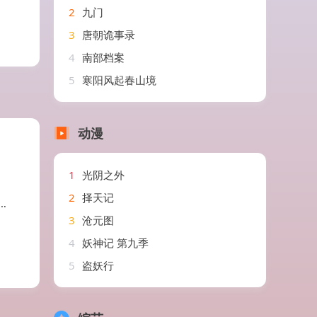
2
九门
3
唐朝诡事录
4
南部档案
5
寒阳风起春山境
动漫
1
光阴之外
2
择天记
3
沧元图
4
妖神记 第九季
5
盗妖行